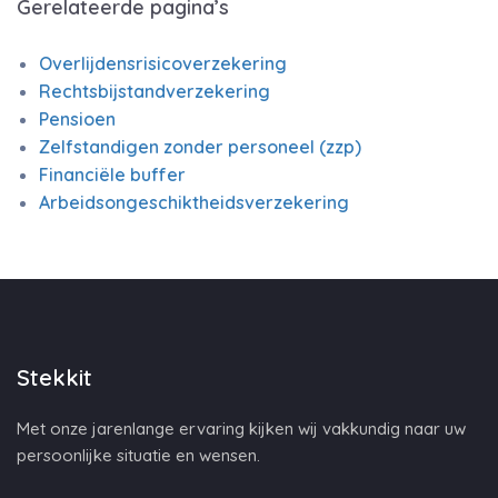
Gerelateerde pagina’s
Overlijdensrisicoverzekering
Rechtsbijstandverzekering
Pensioen
Zelfstandigen zonder personeel (zzp)
Financiële buffer
Arbeidsongeschiktheidsverzekering
Stekkit
Met onze jarenlange ervaring kijken wij vakkundig naar uw
persoonlijke situatie en wensen.