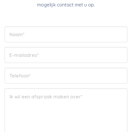
mogelijk contact met u op.
Indien
je
een
mens
bent,
laat
dit
veld
leeg:.