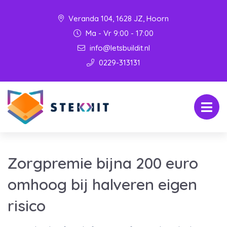
Veranda 104, 1628 JZ, Hoorn
Ma - Vr 9:00 - 17:00
info@letsbuildit.nl
0229-313131
Zorgpremie bijna 200 euro
omhoog bij halveren eigen
risico