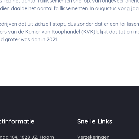
is liep het aantal faillissementen snel op: van ongeveer dri
dien daalde het aantal faillissementen. In augustus vorig ja
drijven dat uit zichzelf stopt, dus zonder dat er een faillisse
cijfers van de Kamer van Koophandel (KVK) blijkt dat tot en 
d groter was dan in 2021.
tinformatie
Snelle Links
da 104, 1628 JZ, Hoorn
Verzekeringen