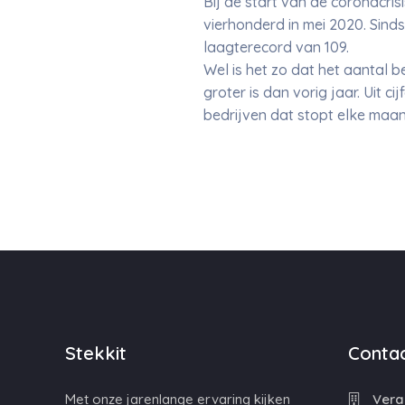
Bij de start van de coronacris
vierhonderd in mei 2020. Sinds
laagterecord van 109.
Wel is het zo dat het aantal be
groter is dan vorig jaar. Uit 
bedrijven dat stopt elke maan
Stekkit
Contac
Met onze jarenlange ervaring kijken
Veran