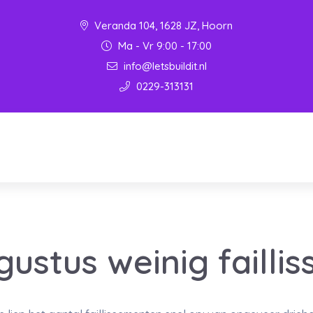
Veranda 104, 1628 JZ, Hoorn
Ma - Vr 9:00 - 17:00
info@letsbuildit.nl
0229-313131
gustus weinig failli