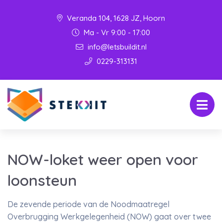
Veranda 104, 1628 JZ, Hoorn
Ma - Vr 9:00 - 17:00
info@letsbuildit.nl
0229-313131
NOW-loket weer open voor
loonsteun
De zevende periode van de Noodmaatregel
Overbrugging Werkgelegenheid (NOW) gaat over twee