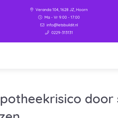
Veranda 104, 1628 JZ, Hoorn
Ma - Vr 9:00 - 17:00
info@letsbuildit.nl
0229-313131
potheekrisico door 
jzen