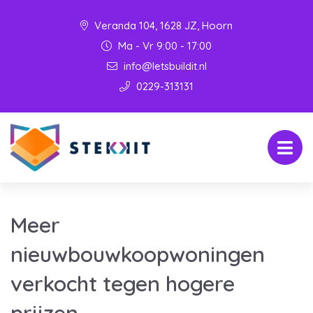
Veranda 104, 1628 JZ, Hoorn
Ma - Vr 9:00 - 17:00
info@letsbuildit.nl
0229-313131
Meer
nieuwbouwkoopwoningen
verkocht tegen hogere