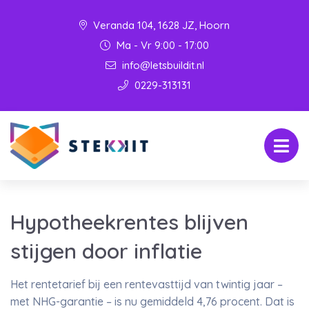
Veranda 104, 1628 JZ, Hoorn
Ma - Vr 9:00 - 17:00
info@letsbuildit.nl
0229-313131
Hypotheekrentes blijven
stijgen door inflatie
Het rentetarief bij een rentevasttijd van twintig jaar –
met NHG-garantie – is nu gemiddeld 4,76 procent. Dat is