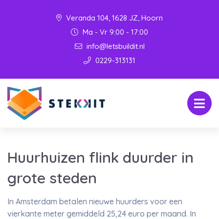
Veranda 104, 1628 JZ, Hoorn
Ma - Vr 9:00 - 17:00
info@letsbuildit.nl
0229-313131
Huurhuizen flink duurder in
grote steden
In Amsterdam betalen nieuwe huurders voor een
vierkante meter gemiddeld 25,24 euro per maand. In