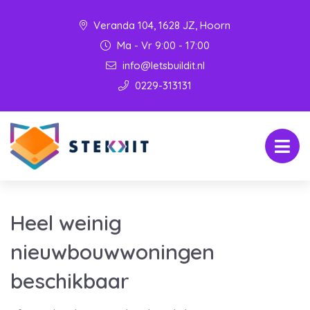
Veranda 104, 1628 JZ, Hoorn
Ma - Vr 9:00 - 17:00
info@letsbuildit.nl
0229-313131
Heel weinig
nieuwbouwwoningen
beschikbaar