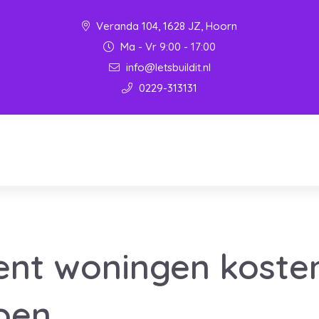
Veranda 104, 1628 JZ, Hoorn
Ma - Vr 9:00 - 17:00
info@letsbuildit.nl
0229-313131
ent woningen koste
joen