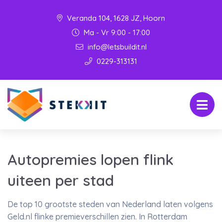
Veranda 104, 1628 JZ, Hoorn
Ma - Vr 9:00 - 17:00
info@letsbuildit.nl
0229-313131
Autopremies lopen flink
uiteen per stad
De top 10 grootste steden van Nederland laten volgens
Geld.nl flinke premieverschillen zien. In Rotterdam